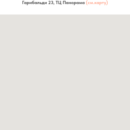
Гарибальди 23, ТЦ Панорама
(см.карту)